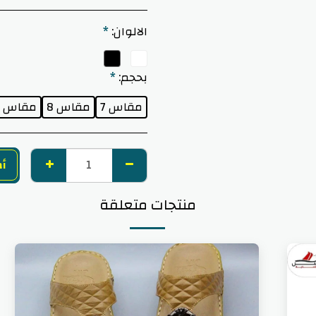
الالوان:
*
بحجم:
*
مقاس 7
مقاس 8
مقاس 9
أض
منتجات متعلقة