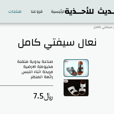
ـديث للأحــذية
الرئيسية
فروعنا
منتجات
ع
 سيفتي كامل
نعال سيفتي كامل
رائعة المنظر
﷼
7.5