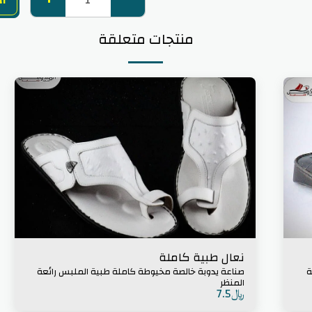
أض
منتجات متعلقة
نعال طبية كاملة
ئعة
صناعة يدوبة خالصة مخيوطة كاملة طبية الملبس رائعة
المنظر
﷼
7.5