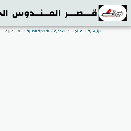
قـــصـــر المــنــدوس الح
الرئيسية
منتجات
الاحذية
الاحذية الطبية
نعال طبية