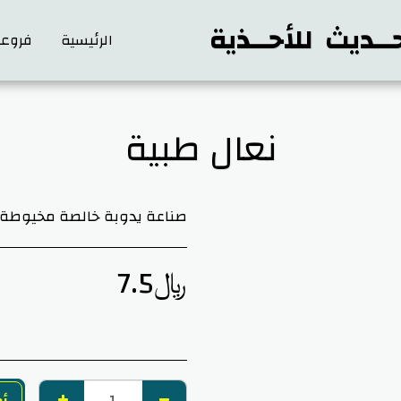
ــديث للأحــذية
الرئيسية
فروعن
نعال طبية
صناعة يدوبة خالصة مخيوطة ك
﷼
7.5