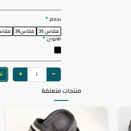
بحجم:
*
مقاس 35
مقاس36
مقاس 
الالوان:
*
أض
منتجات متعلقة