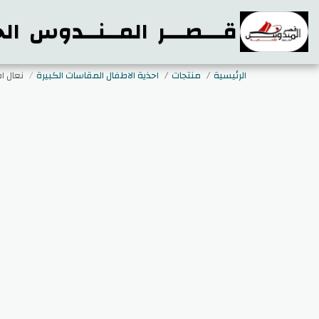
قـــصـــر المــنــدوس الح
الرئيسية
منتجات
احذية الاطفال المقاسات الكبيرة
نعال ا