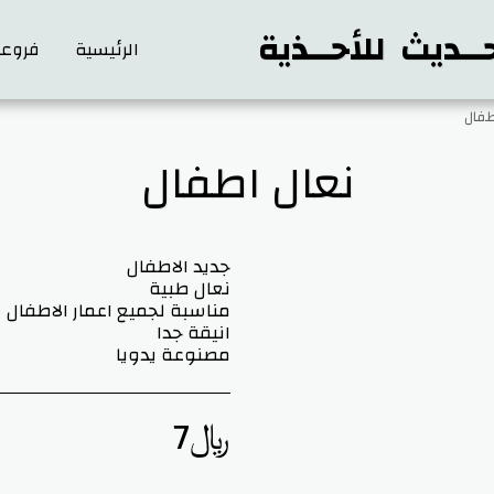
ــديث للأحــذية
الرئيسية
فروعن
طفال
نعال اطفال
مصنوعة يدويا
﷼
7